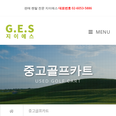
판매 렌탈 전문 지이에스
대표번호 02-6053-5886
MENU
중고골프카트
USED GOLF CART
중고골프카트