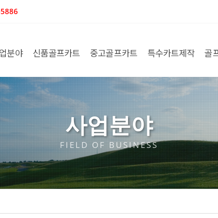
5886
업분야
신품골프카트
중고골프카트
특수카트제작
골
사업분야
FIELD OF BUSINESS