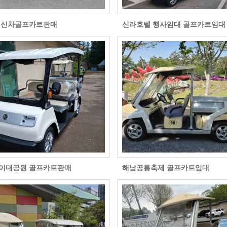
 신차골프카트판매
신라호텔 행사임대 골프카트임대
이대공원 골프카트판매
해남공룡축제 골프카트임대