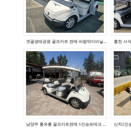
갯골생태공원 골프카트 판매 바람막이비닐장착 골프카트
남양주 홍유릉 골프카트판매 5인승숏데크 전동카트