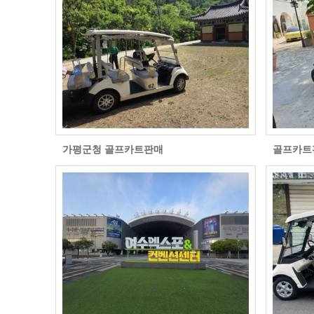
가평군청 골프카트판매
골프카트