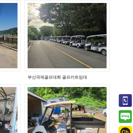
부산국제골프대회 골프카트임대