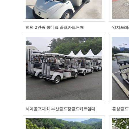
영덕 2인승 롱데크 골프카트판매
양지포레
세계골프대회 부산골프장골프카트임대
홍성골프