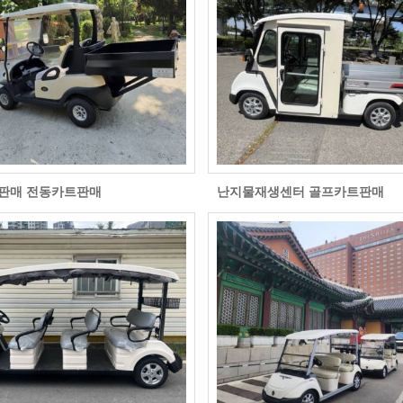
판매 전동카트판매
난지물재생센터 골프카트판매