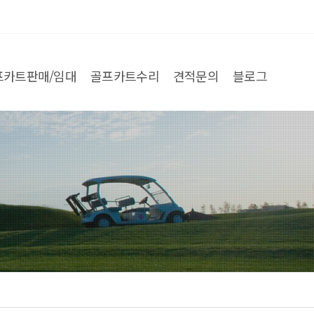
프카트판매/임대
골프카트수리
견적문의
블로그