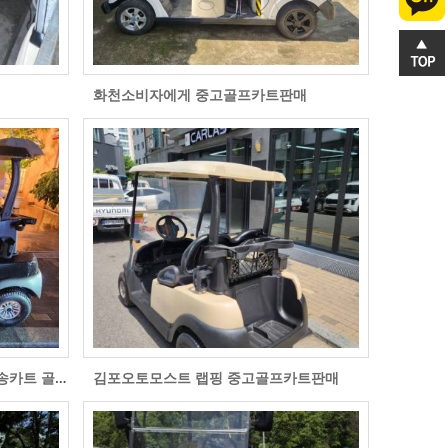
화천소비자에게 중고골프카트판매
압구정 뉴에라 2인승 고속인원수송카트 골프카트판매
김포오토모스트 랩핑 중고골프카트판매