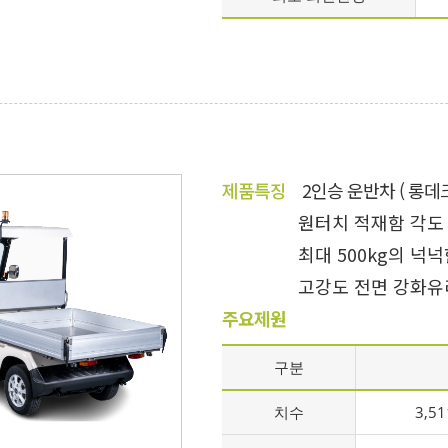
제품특징
2인승 운반차 ( 롱데크
원터치 적재함 각도
최대 500kg의 넉
고강도 전면 강화유
주요제원
구분
치수
3,5