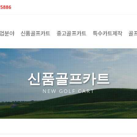
5886
업분야
신품골프카트
중고골프카트
특수카트제작
골
신품골프카트
NEW GOLF CART