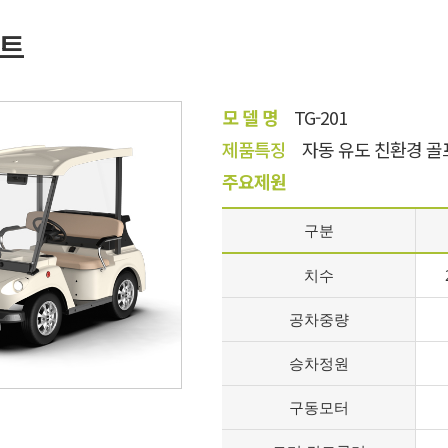
카트
모 델 명
TG-201
제품특징
자동 유도 친환경 
주요제원
구분
치수
공차중량
승차정원
구동모터