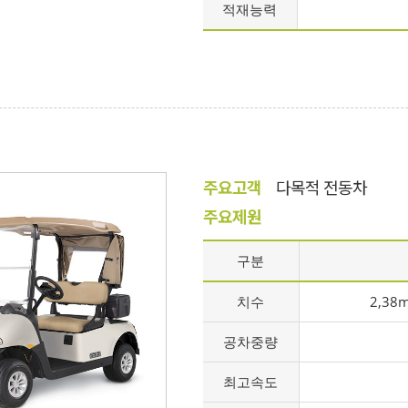
적재능력
주요고객
다목적 전동차
주요제원
구분
치수
2,38
공차중량
최고속도