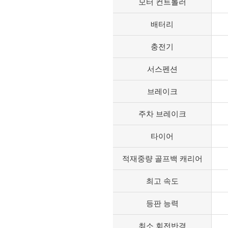
모터 컨트롤러
배터리
충전기
서스펜션
브레이크
주차 브레이크
타이어
적재중량 골프백 캐리어
최고 속도
등판 능력
최소 회전반경