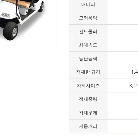
배터리
모터용량
컨트롤러
최대속도
등판능력
적재함 규격
1,
차체사이즈
3,1
적재중량
차체무게
제동거리