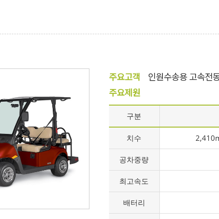
주요고객
인원수송용 고속전
주요제원
구분
치수
2,410
공차중량
최고속도
배터리