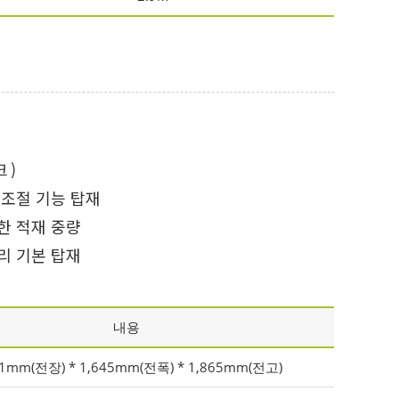
 )
 조절 기능 탑재
넉한 적재 중량
리 기본 탑재
내용
11mm(전장) * 1,645mm(전폭) * 1,865mm(전고)