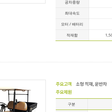
공차중량
최대속도
모터 / 배터리
적재함
1,
주요고객
소형 적재, 운반차
주요제원
구분