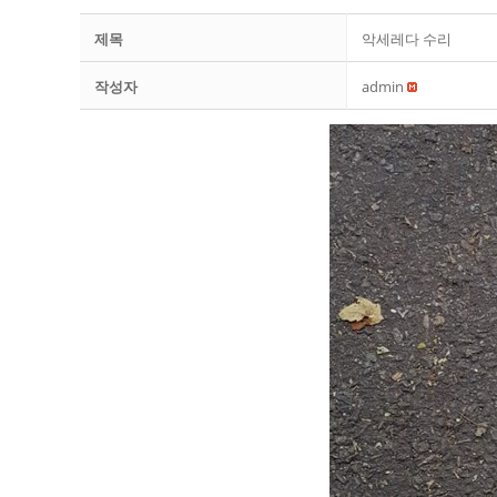
제목
악세레다 수리
작성자
admin