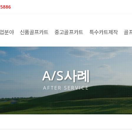
5886
업분야
신품골프카트
중고골프카트
특수카트제작
골
A/S사례
AFTER SERVICE