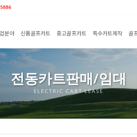
5886
업분야
신품골프카트
중고골프카트
특수카트제작
골
전동카트판매/임대
ELECTRIC CART LEASE