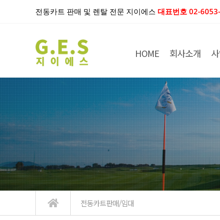
전동카트 판매 및 렌탈 전문 지이에스
대표번호 02-6053-
HOME
회사소개
사
전동카트판매/임대