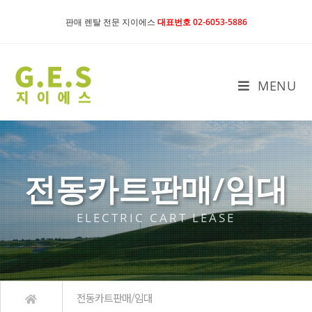
판매 렌탈 전문 지이에스
대표번호 02-6053-5886
MENU
전동카트판매/임대
ELECTRIC CART LEASE
전동카트판매/임대