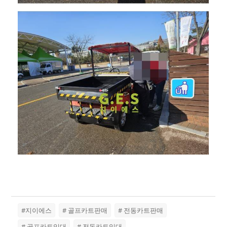
#지이에스
# 골프카트판매
# 전동카트판매
# 골프카트임대
# 전동카트임대