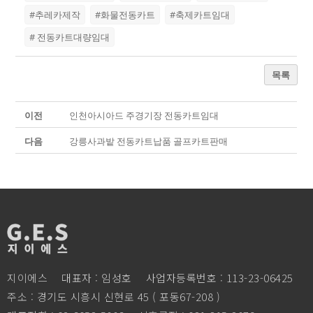
#추레카제작
#화물전동카트
#축제카트임대
# 전동카트대량임대
목록
이전
인천아시아드 주경기장 전동카트임대
다음
강릉사과밭 전동카트납품 골프카트판매
지이에스
대표자 : 임성호
사업자등록번호 : 113-23-06425
주소 : 경기도 시흥시 신현로 45 ( 포동67-208 )