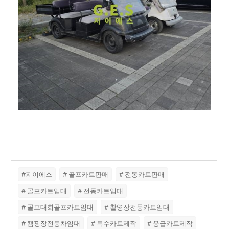
#지이에스
# 골프카트판매
# 전동카트판매
# 골프카트임대
# 전동카트임대
# 골프대회골프카트임대
# 촬영장전동카트임대
# 캠핑장전동차임대
# 특수카트제작
# 응급카트제작