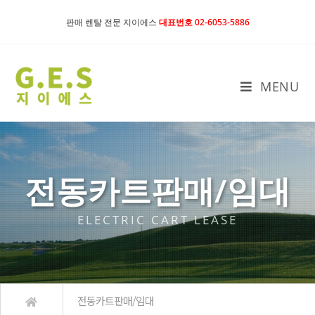
판매 렌탈 전문 지이에스
대표번호 02-6053-5886
MENU
전동카트판매/임대
ELECTRIC CART LEASE
전동카트판매/임대