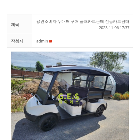
용인소비자 두대째 구매 골프카트판매 전동카트판매
제목
2023-11-06 17:37
작성자
admin