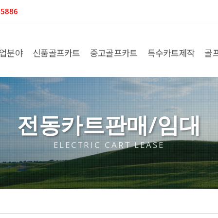
5886
업분야
신품골프카트
중고골프카트
특수카트제작
골
전동카트판매/임대
ELECTRIC CART LEASE