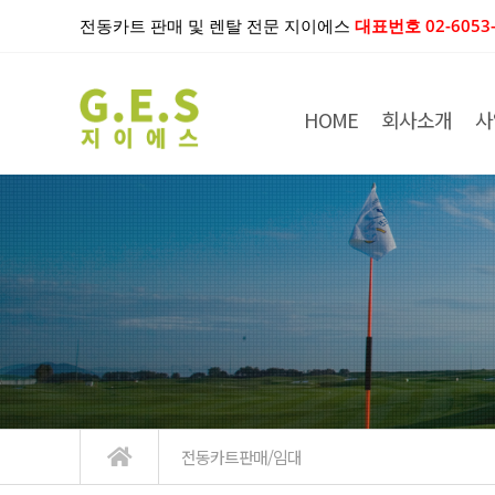
전동카트 판매 및 렌탈 전문 지이에스
대표번호 02-6053-
HOME
회사소개
사
전동카트판매/임대