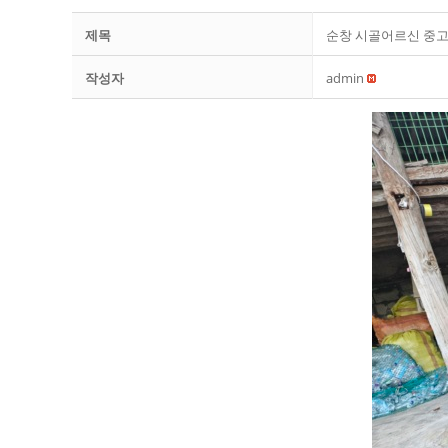
제목
순창 시골어르신 중
작성자
admin