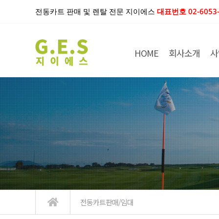
전동카트 판매 및 렌탈 전문 지이에스
대표번호 02-6053-
HOME
회사소개
사
전동카트판매/임대