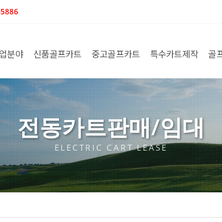
5886
업분야
신품골프카트
중고골프카트
특수카트제작
골
전동카트판매/임대
ELECTRIC CART LEASE