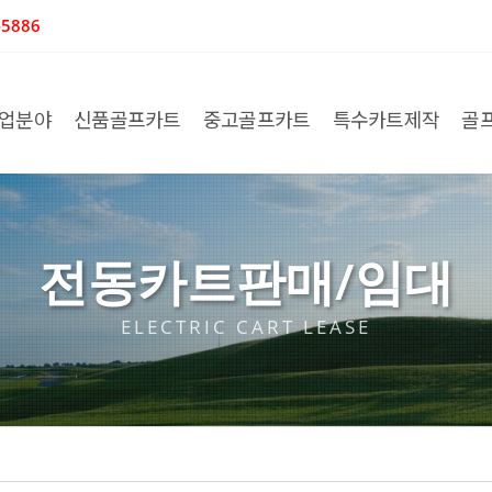
5886
업분야
신품골프카트
중고골프카트
특수카트제작
골
전동카트판매/임대
ELECTRIC CART LEASE