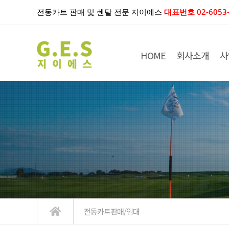
전동카트 판매 및 렌탈 전문 지이에스
대표번호 02-6053-
HOME
회사소개
사
전동카트판매/임대