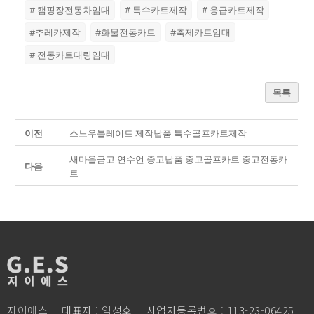
# 캠핑장전동차임대
# 특수카트제작
# 응급카트제작
#추레카제작
#화물전동카트
#축제카트임대
# 전동카트대량임대
목록
이전
스노우블레이드 제작납품 특수골프카트제작
새마을금고 연수언 중고납품 중고골프카트 중고전동카
다음
트
지이에스
대표자 : 임성호
사업자등록번호 : 113-23-06425